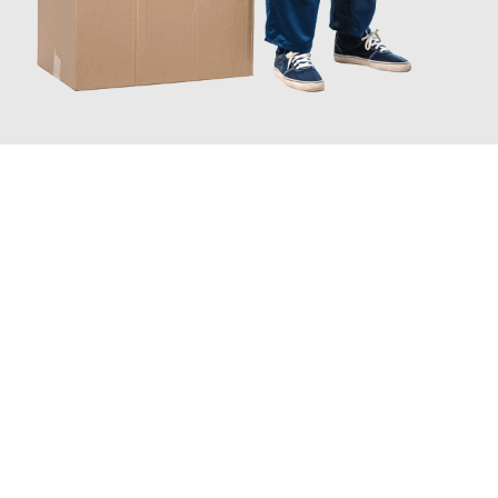
JETZT ANFRAGEN
Erleben Sie mit Umzugsmeister Traugott Erfurt, wie
einfach und
stressfrei Ihr Umzug Erfurt Dänemark
sein kann. Unser
Expertenteam steht bereit, um Ihnen einen reibungslosen
Übergang in Ihr neues Zuhause zu garantieren.
Jetzt
unverbindliches Angebot
erhalten &