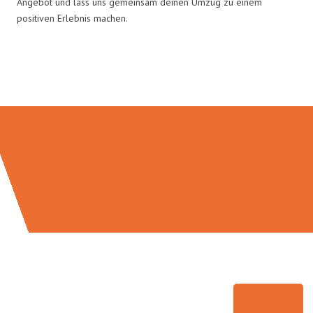
Angebot und lass uns gemeinsam deinen Umzug zu einem
positiven Erlebnis machen.
Umzugsmeister Traugott in Zahlen: