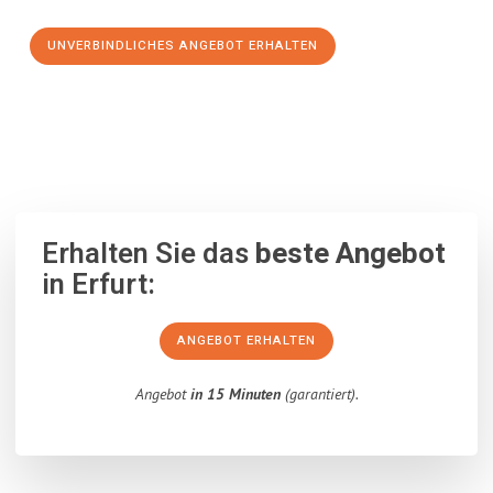
UNVERBINDLICHES ANGEBOT ERHALTEN
100% unverbindlich
– Garantiert eine Antwort
innerhalb von 15
Minuten
.
Erhalten Sie das
beste Angebot
in Erfurt:
ANGEBOT ERHALTEN
Angebot
in 15 Minuten
(garantiert).