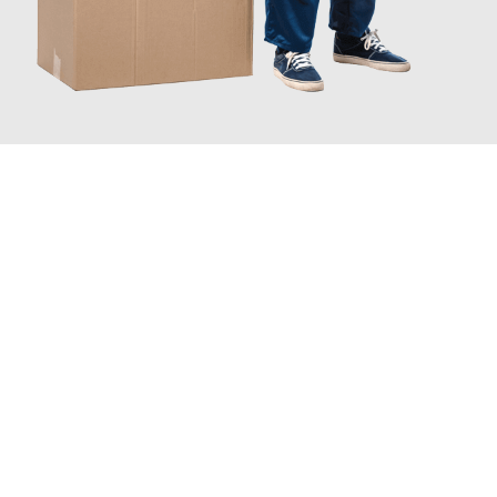
JETZT ANFRAGEN
Erleben Sie mit Umzugsmeister Traugott Erfurt, wie
einfach und
stressfrei Ihr Umzug Erfurt Horsholm
sein kann. Unser
Expertenteam steht bereit, um Ihnen einen reibungslosen
Übergang in Ihr neues Zuhause zu garantieren.
Jetzt
unverbindliches Angebot
erhalten &