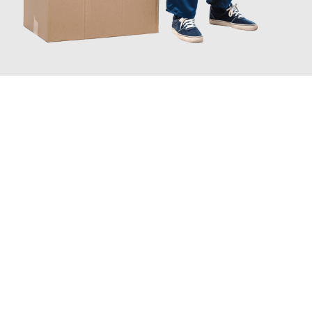
JETZT ANFRAGEN
Erleben Sie mit Umzugsmeister Traugott Erfurt, wie
einfach und
stressfrei Ihr Umzug Erfurt Peristeri
sein kann. Unser
Expertenteam steht bereit, um Ihnen einen reibungslosen
Übergang in Ihr neues Zuhause zu garantieren.
Jetzt
unverbindliches Angebot
erhalten &
100€ sparen: