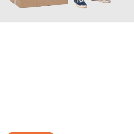
JETZT ANFRAGEN
Erleben Sie mit Umzugsmeister Traugott Erfurt, wie
einfach und
stressfrei Ihr Umzug Erfurt Monza
sein kann. Unser
Expertenteam steht bereit, um Ihnen einen reibungslosen
Übergang in Ihr neues Zuhause zu garantieren.
Jetzt
unverbindliches Angebot
erhalten &
100€ sparen: