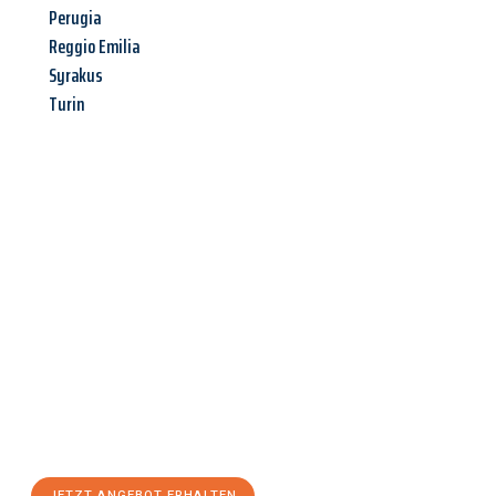
Perugia
Reggio Emilia
Syrakus
Turin
Jetzt anfragen &
Angebot
mit Best-Preis
erhalten!
Schicken Sie uns jetzt Ihre unverbindliche Anfrage und sichern
Sie sich Ihr
individuelles Umzugsangebot für Ihr Anliegen in
Erfurt
zum Best-Preis! Nutzen Sie die Gelegenheit für einen
stressfreien Umzug
mit maximalem Komfort:
JETZT ANGEBOT ERHALTEN