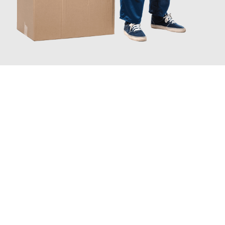
JETZT ANFRAGEN
Erleben Sie mit Umzugsmeister Traugott Erfurt, wie
einfach und
stressfrei Ihr Umzug Erfurt Trondheim
sein kann. Unser
Expertenteam steht bereit, um Ihnen einen reibungslosen
Übergang in Ihr neues Zuhause zu garantieren.
Jetzt
unverbindliches Angebot
erhalten &