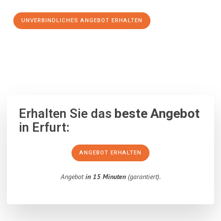
UNVERBINDLICHES ANGEBOT ERHALTEN
100% unverbindlich
– Garantiert eine Antwort
innerhalb von 15
Minuten
.
Erhalten Sie das
beste Angebot
in Erfurt:
ANGEBOT ERHALTEN
Angebot
in 15 Minuten
(garantiert).