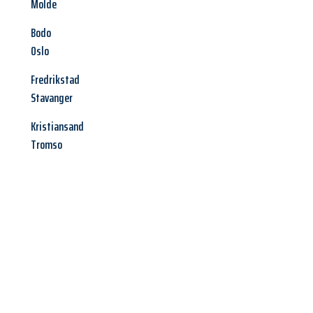
Molde
Bodo
Oslo
Fredrikstad
Stavanger
Kristiansand
Tromso
Jetzt anfragen &
Angebot
mit Best-Preis
erhalten!