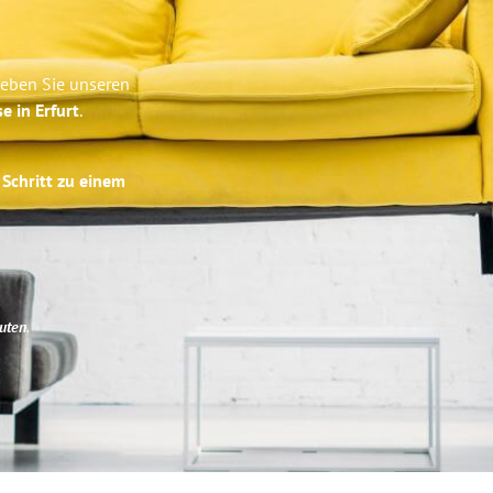
leben Sie unseren
e in Erfurt
.
 Schritt zu einem
uten
.