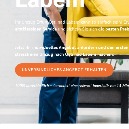
Labem
Ihr Umzug Erfurt Osti nad Labem kann so einfach sein! Er
erstklassigen Service
und sichern Sie sich die
besten Preis
Jetzt Ihr individuelles Angebot anfordern und den ersten
stressfreien Umzug nach Osti nad Labem machen:
UNVERBINDLICHES ANGEBOT ERHALTEN
100% unverbindlich
– Garantiert eine Antwort
innerhalb von 15 Min