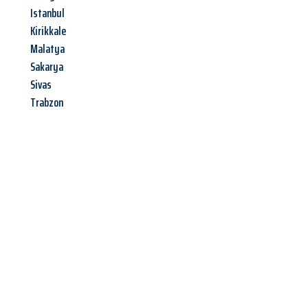
Istanbul
Kirikkale
Malatya
Sakarya
Sivas
Trabzon
Jetzt anfragen &
Angebot
mit Best-Preis
erhalten!
Schicken Sie uns jetzt Ihre unverbindliche Anfrage und sichern
Sie sich Ihr
individuelles Umzugsangebot für Ihr Anliegen in
Erfurt
zum Best-Preis! Nutzen Sie die Gelegenheit für einen