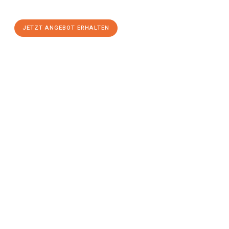
stressfreien Umzug
mit maximalem Komfort:
JETZT ANGEBOT ERHALTEN