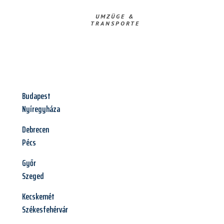
UMZÜGE &
TRANSPORTE
Budapest
Nyíregyháza
Debrecen
Pécs
Győr
Szeged
Kecskemét
Székesfehérvár