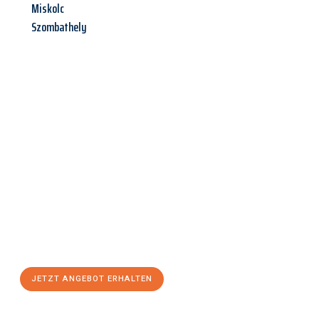
Miskolc
Szombathely
Jetzt anfragen &
Angebot
mit Best-Preis
erhalten!
Schicken Sie uns jetzt Ihre unverbindliche Anfrage und sichern
Sie sich Ihr
individuelles Umzugsangebot für Ihr Anliegen in
Erfurt
zum Best-Preis! Nutzen Sie die Gelegenheit für einen
stressfreien Umzug
mit maximalem Komfort:
JETZT ANGEBOT ERHALTEN