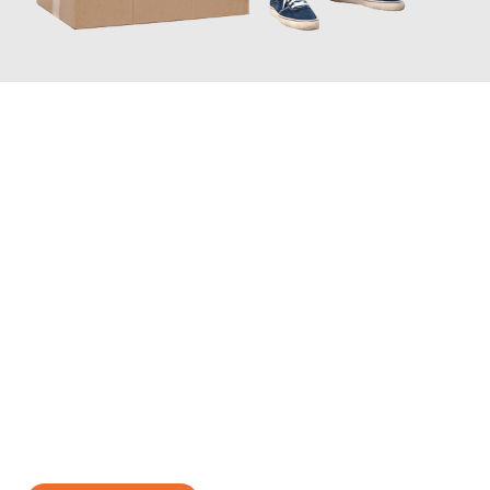
JETZT ANFRAGEN
Erleben Sie mit Umzugsmeister Traugott Erfurt, wie
einfach und
stressfrei Ihr Umzug Erfurt Szeged
sein kann. Unser
Expertenteam steht bereit, um Ihnen einen reibungslosen
Übergang in Ihr neues Zuhause zu garantieren.
Jetzt
unverbindliches Angebot
erhalten &
100€ sparen: