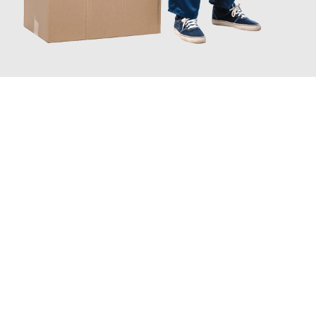
JETZT ANFRAGEN
Erleben Sie mit Umzugsmeister Traugott Erfurt, wie
einfach und
stressfrei Ihr Umzug Erfurt Orléans
sein kann. Unser
Expertenteam steht bereit, um Ihnen einen reibungslosen
Übergang in Ihr neues Zuhause zu garantieren.
Jetzt
unverbindliches Angebot
erhalten &
100€ sparen: