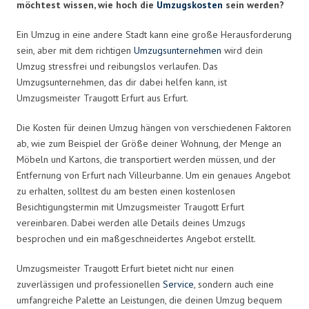
möchtest wissen, wie hoch die
Umzugskosten
sein werden?
Ein Umzug in eine andere Stadt kann eine große Herausforderung
sein, aber mit dem richtigen
Umzugsunternehmen
wird dein
Umzug stressfrei und reibungslos verlaufen. Das
Umzugsunternehmen, das dir dabei helfen kann, ist
Umzugsmeister Traugott Erfurt aus Erfurt.
Die Kosten für deinen Umzug hängen von verschiedenen Faktoren
ab, wie zum Beispiel der Größe deiner Wohnung, der Menge an
Möbeln und Kartons, die transportiert werden müssen, und der
Entfernung von Erfurt nach Villeurbanne. Um ein genaues Angebot
zu erhalten, solltest du am besten einen kostenlosen
Besichtigungstermin mit Umzugsmeister Traugott Erfurt
vereinbaren. Dabei werden alle Details deines Umzugs
besprochen und ein maßgeschneidertes Angebot erstellt.
Umzugsmeister Traugott Erfurt bietet nicht nur einen
zuverlässigen und professionellen
Service
, sondern auch eine
umfangreiche Palette an Leistungen, die deinen Umzug bequem