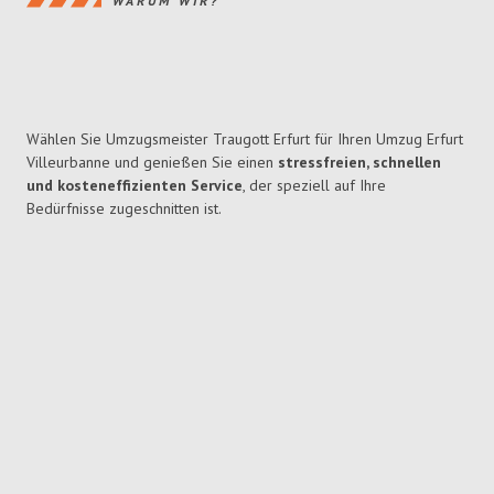
WARUM WIR?
Wählen Sie Umzugsmeister Traugott Erfurt für Ihren Umzug Erfurt
Villeurbanne und genießen Sie einen
stressfreien, schnellen
und kosteneffizienten Service
, der speziell auf Ihre
Bedürfnisse zugeschnitten ist.