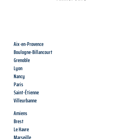
Aix-en-Provence
Boulogne-Billancourt
Grenoble
Lyon
Nancy
Paris
Saint-Étienne
Villeurbanne
Amiens
Brest
Le Havre
Marseille