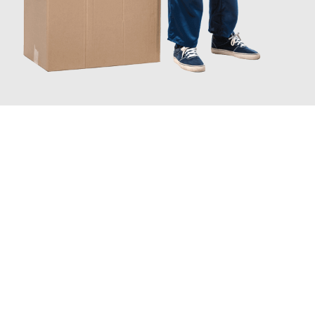
JETZT ANFRAGEN
Erleben Sie mit Umzugsmeister Traugott Erfurt, wie
einfach und
stressfrei Ihr Umzug Erfurt Villeurbanne
sein kann. Unser
Expertenteam steht bereit, um Ihnen einen reibungslosen
Übergang in Ihr neues Zuhause zu garantieren.