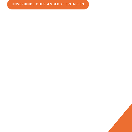
UNVERBINDLICHES ANGEBOT ERHALTEN