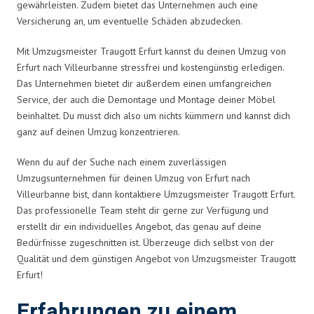
gewährleisten. Zudem bietet das Unternehmen auch eine
Versicherung an, um eventuelle Schäden abzudecken.
Mit Umzugsmeister Traugott Erfurt kannst du deinen Umzug von
Erfurt nach Villeurbanne stressfrei und kostengünstig erledigen.
Das Unternehmen bietet dir außerdem einen umfangreichen
Service, der auch die Demontage und Montage deiner Möbel
beinhaltet. Du musst dich also um nichts kümmern und kannst dich
ganz auf deinen Umzug konzentrieren.
Wenn du auf der Suche nach einem zuverlässigen
Umzugsunternehmen für deinen Umzug von Erfurt nach
Villeurbanne bist, dann kontaktiere Umzugsmeister Traugott Erfurt.
Das professionelle Team steht dir gerne zur Verfügung und
erstellt dir ein individuelles Angebot, das genau auf deine
Bedürfnisse zugeschnitten ist. Überzeuge dich selbst von der
Qualität und dem günstigen Angebot von Umzugsmeister Traugott
Erfurt!
Erfahrungen zu einem