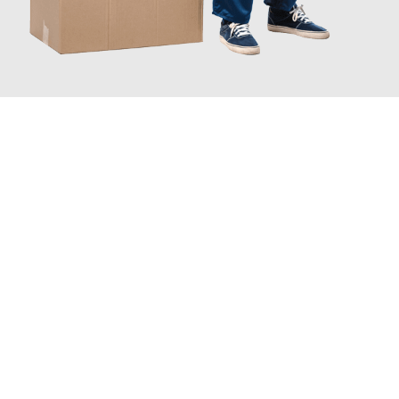
JETZT ANFRAGEN
Erleben Sie mit Umzugsmeister Traugott Erfurt, wie
einfach und
stressfrei Ihr Umzug Erfurt Diekirch
sein kann. Unser
Expertenteam steht bereit, um Ihnen einen reibungslosen
Übergang in Ihr neues Zuhause zu garantieren.
Jetzt
unverbindliches Angebot
erhalten &
100€ sparen: