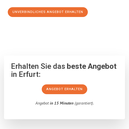
UNVERBINDLICHES ANGEBOT ERHALTEN
100% unverbindlich
– Garantiert eine Antwort
innerhalb von 15
Minuten
.
Erhalten Sie das
beste Angebot
in Erfurt:
ANGEBOT ERHALTEN
Angebot
in 15 Minuten
(garantiert).