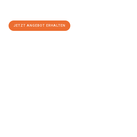
Erfurt
zum Best-Preis! Nutzen Sie die Gelegenheit für einen
stressfreien Umzug
mit maximalem Komfort:
JETZT ANGEBOT ERHALTEN