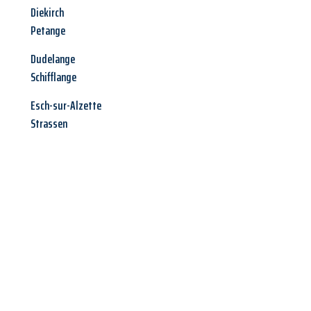
Diekirch
Petange
Dudelange
Schifflange
Esch-sur-Alzette
Strassen
Jetzt anfragen &
Angebot
mit Best-Preis
erhalten!
Schicken Sie uns jetzt Ihre unverbindliche Anfrage und sichern
Sie sich Ihr
individuelles Umzugsangebot für Ihr Anliegen in