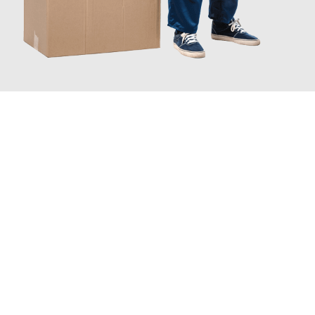
JETZT ANFRAGEN
Erleben Sie mit Umzugsmeister Traugott Erfurt, wie
einfach und
stressfrei Ihr Umzug Erfurt Strassen
sein kann. Unser
Expertenteam steht bereit, um Ihnen einen reibungslosen
Übergang in Ihr neues Zuhause zu garantieren.
Jetzt
unverbindliches Angebot
erhalten &