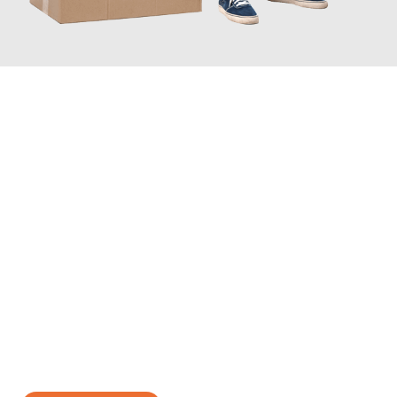
JETZT ANFRAGEN
Erleben Sie mit Umzugsmeister Traugott Erfurt, wie
einfach und
stressfrei Ihr Umzug Erfurt Baden
sein kann. Unser
Expertenteam steht bereit, um Ihnen einen reibungslosen
Übergang in Ihr neues Zuhause zu garantieren.
Jetzt
unverbindliches Angebot
erhalten &
100€ sparen: