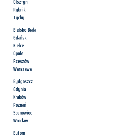
Olsztyn
Rybnik
Tychy
Bielsko-Biała
Gdańsk
Kielce
Opole
Rzeszów
Warszawa
Bydgoszcz
Gdynia
Kraków
Poznań
Sosnowiec
Wrocław
Bytom