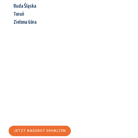
Ruda Śląska
Toruń
Zielona Góra
Jetzt anfragen &
Angebot
mit Best-Preis
erhalten!
Schicken Sie uns jetzt Ihre unverbindliche Anfrage und sichern
Sie sich Ihr
individuelles Umzugsangebot für Ihr Anliegen in
Erfurt
zum Best-Preis! Nutzen Sie die Gelegenheit für einen
stressfreien Umzug
mit maximalem Komfort:
JETZT ANGEBOT ERHALTEN