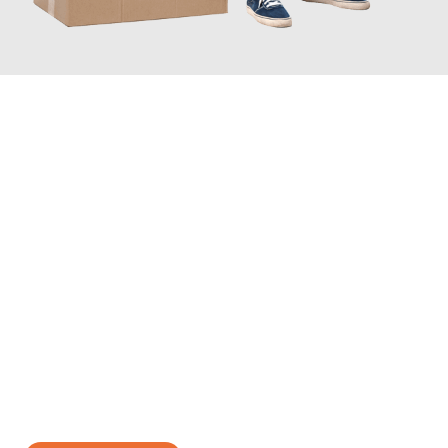
JETZT ANFRAGEN
Erleben Sie mit Umzugsmeister Traugott Erfurt, wie
einfach und
stressfrei Ihr Umzug Erfurt Lublin
sein kann. Unser
Expertenteam steht bereit, um Ihnen einen reibungslosen
Übergang in Ihr neues Zuhause zu garantieren.
Jetzt
unverbindliches Angebot
erhalten &
100€ sparen: