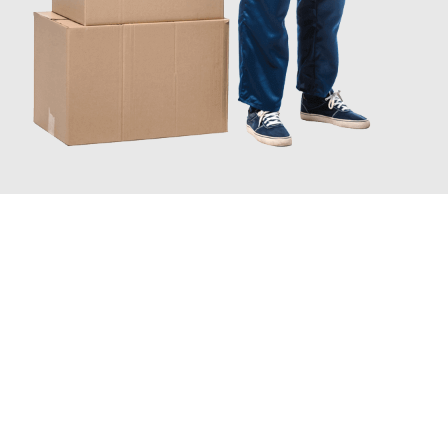
JETZT ANFRAGEN
Erleben Sie mit Umzugsmeister Traugott Erfurt, wie
einfach und
stressfrei Ihr Umzug Erfurt Częstochowa
sein kann. Unser
Expertenteam steht bereit, um Ihnen einen reibungslosen
Übergang in Ihr neues Zuhause zu garantieren.