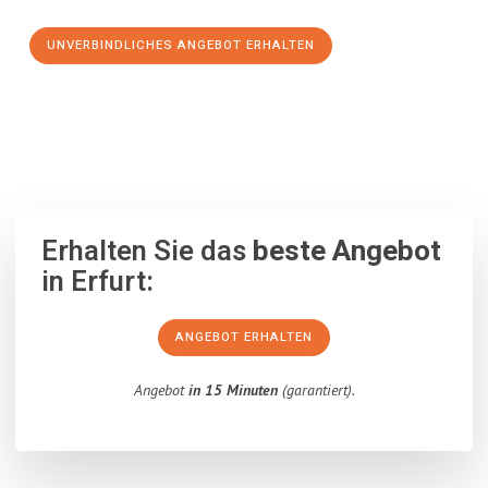
UNVERBINDLICHES ANGEBOT ERHALTEN
100% unverbindlich
– Garantiert eine Antwort
innerhalb von 15
Minuten
.
Erhalten Sie das
beste Angebot
in Erfurt:
ANGEBOT ERHALTEN
Angebot
in 15 Minuten
(garantiert).