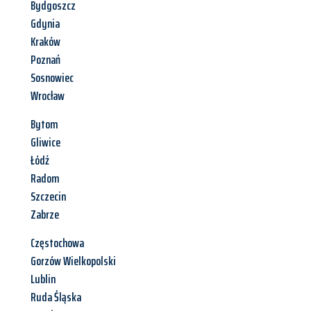
Bydgoszcz
Gdynia
Kraków
Poznań
Sosnowiec
Wrocław
Bytom
Gliwice
Łódź
Radom
Szczecin
Zabrze
Częstochowa
Gorzów Wielkopolski
Lublin
Ruda Śląska