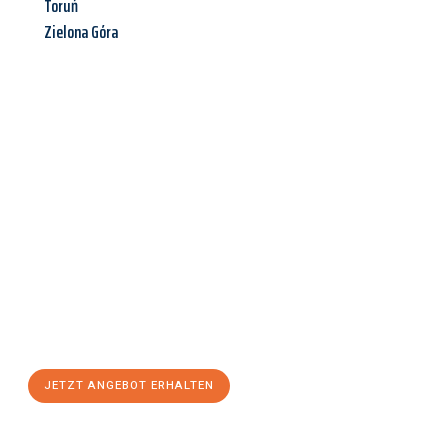
Toruń
Zielona Góra
Jetzt anfragen &
Angebot
mit Best-Preis
erhalten!
Schicken Sie uns jetzt Ihre unverbindliche Anfrage und sichern
Sie sich Ihr
individuelles Umzugsangebot für Ihr Anliegen in
Erfurt
zum Best-Preis! Nutzen Sie die Gelegenheit für einen
stressfreien Umzug
mit maximalem Komfort:
JETZT ANGEBOT ERHALTEN