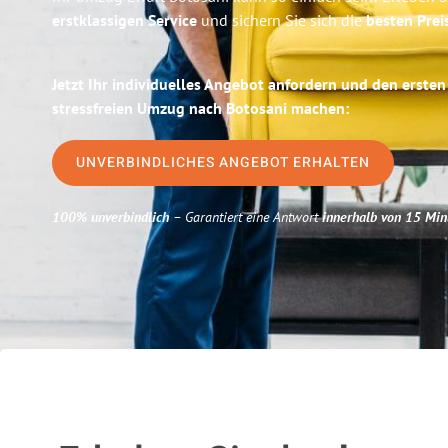
erstklassigen Service
und sichern Sie sich die
besten Preis
Jetzt Ihr individuelles Angebot anfordern und den ersten
stressfreien Umzug nach Botosani machen:
UNVERBINDLICHES ANGEBOT ERHALTEN
100% unverbindlich
– Garantiert eine Antwort
innerhalb von 15 Min