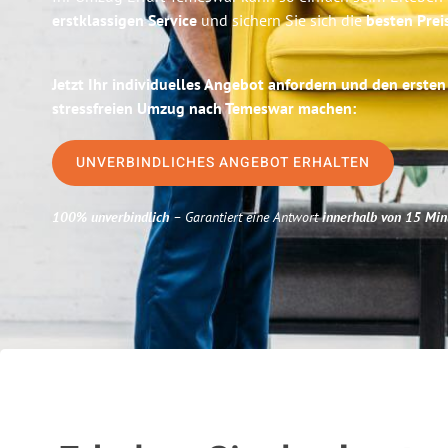
erstklassigen Service
und sichern Sie sich die
besten Preis
Jetzt Ihr individuelles Angebot anfordern und den ersten
stressfreien Umzug nach Temeswar machen:
UNVERBINDLICHES ANGEBOT ERHALTEN
100% unverbindlich
– Garantiert eine Antwort
innerhalb von 15 Min