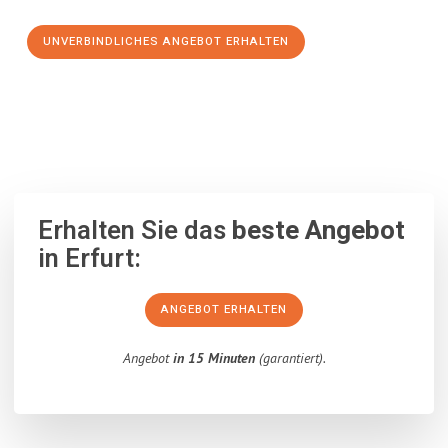
UNVERBINDLICHES ANGEBOT ERHALTEN
100% unverbindlich
– Garantiert eine Antwort
innerhalb von 15
Minuten
.
Erhalten Sie das
beste Angebot
in Erfurt:
ANGEBOT ERHALTEN
Angebot
in 15 Minuten
(garantiert).