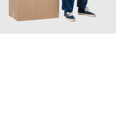
JETZT ANFRAGEN
Erleben Sie mit Umzugsmeister Traugott Erfurt, wie
einfach und
stressfrei Ihr Umzug Erfurt Göteborg
sein kann. Unser
Expertenteam steht bereit, um Ihnen einen reibungslosen
Übergang in Ihr neues Zuhause zu garantieren.
Jetzt
unverbindliches Angebot
erhalten &