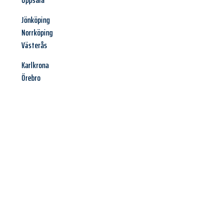
Uppsala
Jönköping
Norrköping
Västerås
Karlkrona
Örebro
Jetzt anfragen &
Angebot
mit Best-Preis
erhalten!
Schicken Sie uns jetzt Ihre unverbindliche Anfrage und sichern
Sie sich Ihr
individuelles Umzugsangebot für Ihr Anliegen in
Erfurt
zum Best-Preis! Nutzen Sie die Gelegenheit für einen