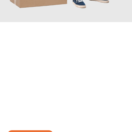
JETZT ANFRAGEN
Erleben Sie mit Umzugsmeister Traugott Erfurt, wie
einfach und
stressfrei Ihr Umzug Erfurt Örebro
sein kann. Unser
Expertenteam steht bereit, um Ihnen einen reibungslosen
Übergang in Ihr neues Zuhause zu garantieren.
Jetzt
unverbindliches Angebot
erhalten &
100€ sparen: