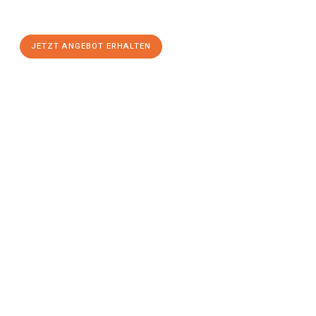
stressfreien Umzug
mit maximalem Komfort:
JETZT ANGEBOT ERHALTEN