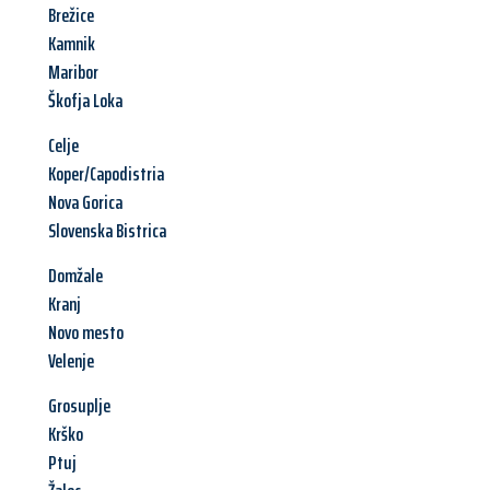
Brežice
Kamnik
Maribor
Škofja Loka
Celje
Koper/Capodistria
Nova Gorica
Slovenska Bistrica
Domžale
Kranj
Novo mesto
Velenje
Grosuplje
Krško
Ptuj