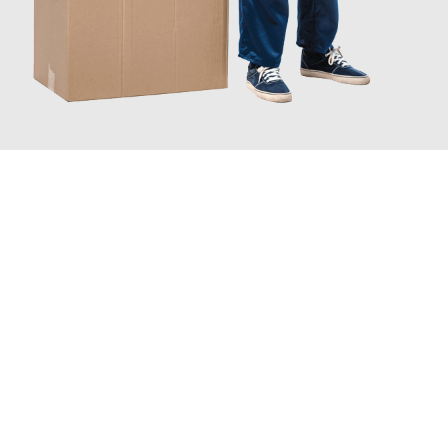
JETZT ANFRAGEN
Erleben Sie mit Umzugsmeister Traugott Erfurt, wie
einfach und
stressfrei Ihr Umzug Erfurt Novo mesto
sein kann. Unser
Expertenteam steht bereit, um Ihnen einen reibungslosen
Übergang in Ihr neues Zuhause zu garantieren.