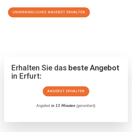
UNVERBINDLICHES ANGEBOT ERHALTEN
100% unverbindlich
– Garantiert eine Antwort
innerhalb von 15
Minuten
.
Erhalten Sie das
beste Angebot
in Erfurt:
ANGEBOT ERHALTEN
Angebot
in 15 Minuten
(garantiert).