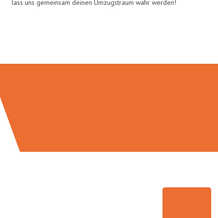
lass uns gemeinsam deinen Umzugstraum wahr werden!
Umzugsmeister Traugott in Zahlen: