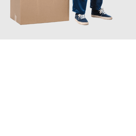
JETZT ANFRAGEN
Erleben Sie mit Umzugsmeister Traugott Erfurt, wie
einfach und
stressfrei Ihr Umzug Erfurt Badalona
sein kann. Unser
Expertenteam steht bereit, um Ihnen einen reibungslosen
Übergang in Ihr neues Zuhause zu garantieren.
Jetzt
unverbindliches Angebot
erhalten &