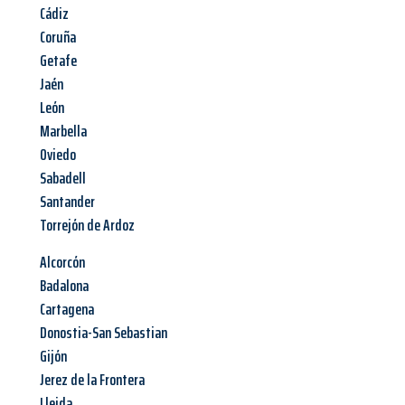
Cádiz
Coruña
Getafe
Jaén
León
Marbella
Oviedo
Sabadell
Santander
Torrejón de Ardoz
Alcorcón
Badalona
Cartagena
Donostia-San Sebastian
Gijón
Jerez de la Frontera
Lleida