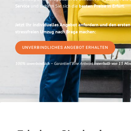
Service
und sichern Sie sich die
besten Preise in Erfurt
.
Jetzt Ihr individuelles Angebot anfordern und den ersten
stressfreien Umzug nach Braga machen:
UNVERBINDLICHES ANGEBOT ERHALTEN
100% unverbindlich
– Garantiert eine Antwort
innerhalb von 15 Min