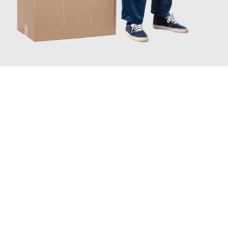
JETZT ANFRAGEN
Erleben Sie mit Umzugsmeister Traugott Erfurt, wie
einfach und
stressfrei Ihr Umzug Erfurt Gibraltar
sein kann. Unser
Expertenteam steht bereit, um Ihnen einen reibungslosen
Übergang in Ihr neues Zuhause zu garantieren.
Jetzt
unverbindliches Angebot
erhalten &