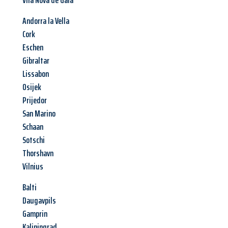
Vila Nova de Gaia
Andorra la Vella
Cork
Eschen
Gibraltar
Lissabon
Osijek
Prijedor
San Marino
Schaan
Sotschi
Thorshavn
Vilnius
Balti
Daugavpils
Gamprin
Kaliningrad