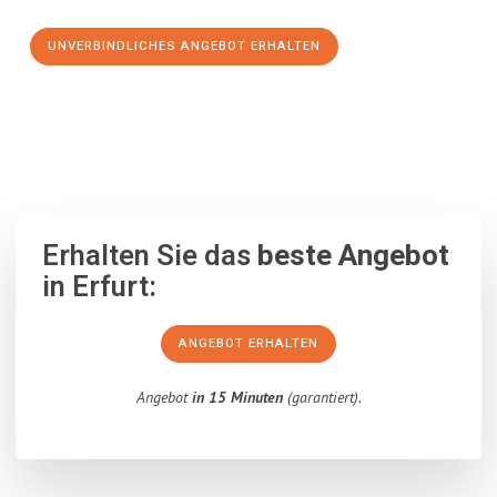
UNVERBINDLICHES ANGEBOT ERHALTEN
100% unverbindlich
– Garantiert eine Antwort
innerhalb von 15
Minuten
.
Erhalten Sie das
beste Angebot
in Erfurt:
ANGEBOT ERHALTEN
Angebot
in 15 Minuten
(garantiert).