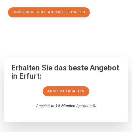
UNVERBINDLICHES ANGEBOT ERHALTEN
100% unverbindlich
– Garantiert eine Antwort
innerhalb von 15
Minuten
.
Erhalten Sie das
beste Angebot
in Erfurt:
ANGEBOT ERHALTEN
Angebot
in 15 Minuten
(garantiert).