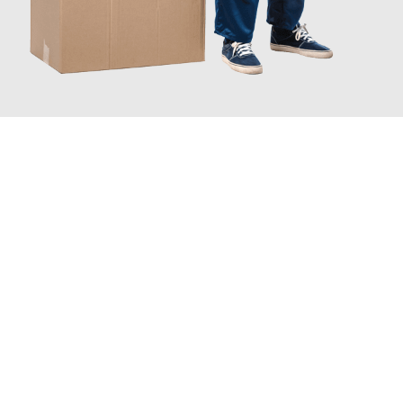
JETZT ANFRAGEN
Erleben Sie mit Umzugsmeister Traugott Erfurt, wie
einfach und
stressfrei Ihr Umzug Erfurt Kaliningrad
sein kann. Unser
Expertenteam steht bereit, um Ihnen einen reibungslosen
Übergang in Ihr neues Zuhause zu garantieren.
Jetzt
unverbindliches Angebot
erhalten &