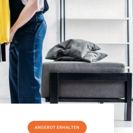
ANGEBOT ERHALTEN