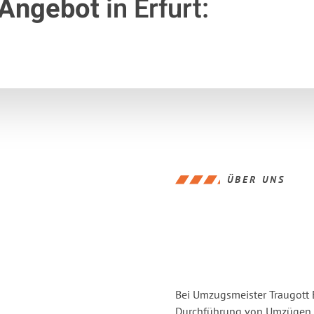
 Angebot
in Erfurt:
ÜBER UNS
Bei Umzugsmeister Traugott E
Durchführung von Umzügen vo