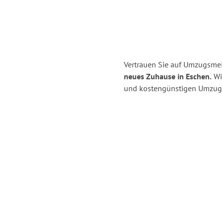
Vertrauen Sie auf Umzugsmeis
neues Zuhause in Eschen.
Wir
und kostengünstigen Umzug i