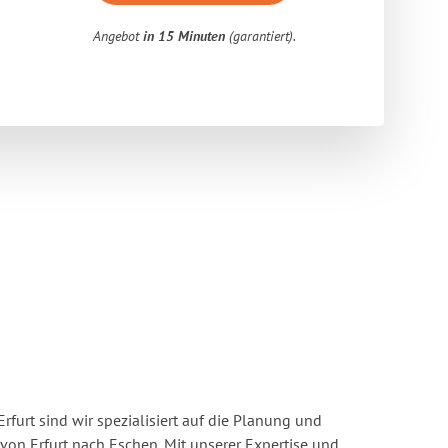
Angebot
in 15 Minuten
(garantiert).
rfurt sind wir spezialisiert auf die Planung und
n Erfurt nach Eschen. Mit unserer Expertise und