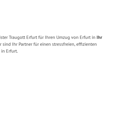
ter Traugott Erfurt für Ihren Umzug von Erfurt in
Ihr
 sind Ihr Partner für einen stressfreien, effizienten
n Erfurt.