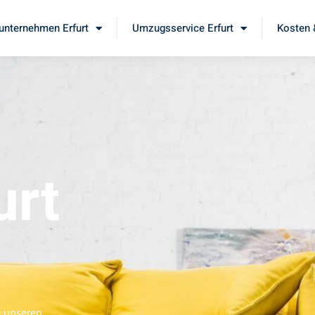
nternehmen Erfurt
Umzugsservice Erfurt
Kosten 
urt
e unseren