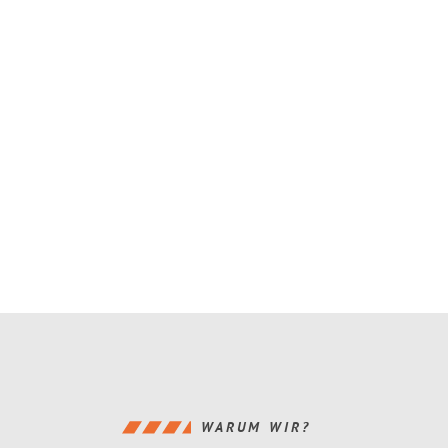
WARUM WIR?