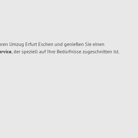
Ihren Umzug Erfurt Eschen und genießen Sie einen
ervice
, der speziell auf Ihre Bedürfnisse zugeschnitten ist.