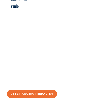
Venlo
Jetzt anfragen &
Angebot
mit Best-Preis
erhalten!
Schicken Sie uns jetzt Ihre unverbindliche Anfrage und sichern
Sie sich Ihr
individuelles Umzugsangebot für Ihr Anliegen in
Erfurt
zum Best-Preis! Nutzen Sie die Gelegenheit für einen
stressfreien Umzug
mit maximalem Komfort:
JETZT ANGEBOT ERHALTEN