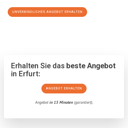
UNVERBINDLICHES ANGEBOT ERHALTEN
100% unverbindlich
– Garantiert eine Antwort
innerhalb von 15
Minuten
.
Erhalten Sie das
beste Angebot
in Erfurt:
ANGEBOT ERHALTEN
Angebot
in 15 Minuten
(garantiert).