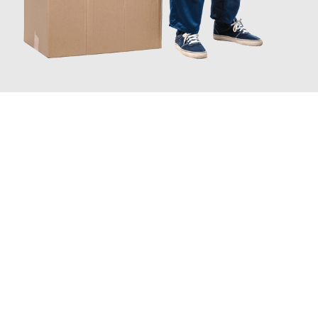
JETZT ANFRAGEN
Erleben Sie mit Umzugsmeister Traugott Erfurt, wie
einfach und
stressfrei Ihr Umzug Erfurt Nijmegen
sein kann. Unser
Expertenteam steht bereit, um Ihnen einen reibungslosen
Übergang in Ihr neues Zuhause zu garantieren.
Jetzt
unverbindliches Angebot
erhalten &