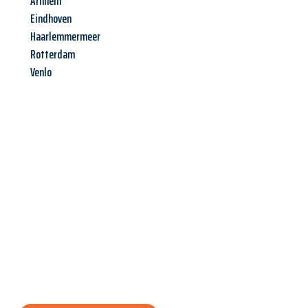
Arnhem
Eindhoven
Haarlemmermeer
Rotterdam
Venlo
Jetzt anfragen &
Angebot
mit Best-Preis
erhalten!
Schicken Sie uns jetzt Ihre unverbindliche Anfrage und sichern
Sie sich Ihr
individuelles Umzugsangebot für Ihr Anliegen in
Erfurt
zum Best-Preis! Nutzen Sie die Gelegenheit für einen
stressfreien Umzug
mit maximalem Komfort: