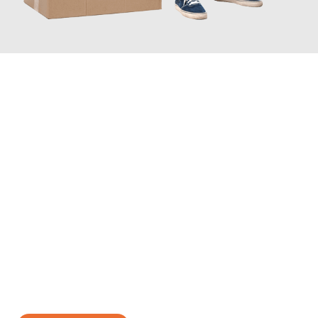
JETZT ANFRAGEN
Erleben Sie mit Umzugsmeister Traugott Erfurt, wie
einfach und
stressfrei Ihr Umzug Erfurt Zwolle
sein kann. Unser
Expertenteam steht bereit, um Ihnen einen reibungslosen
Übergang in Ihr neues Zuhause zu garantieren.
Jetzt
unverbindliches Angebot
erhalten &
100€ sparen: