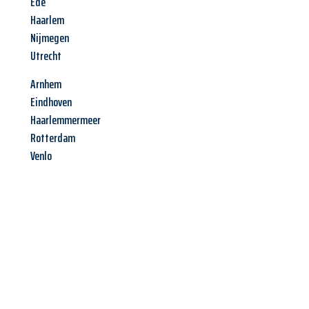
Ede
Haarlem
Nijmegen
Utrecht
Arnhem
Eindhoven
Haarlemmermeer
Rotterdam
Venlo
Jetzt anfragen &
Angebot
mit Best-Preis
erhalten!