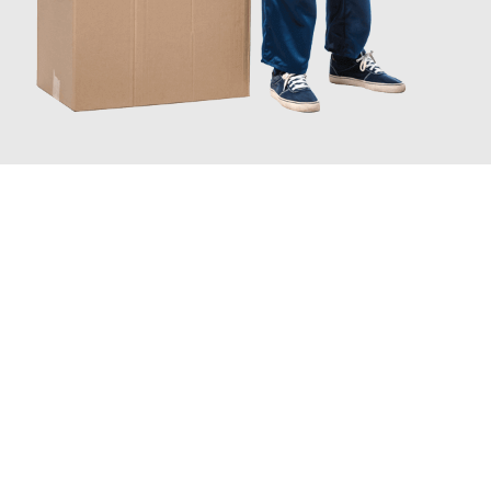
JETZT ANFRAGEN
Erleben Sie mit Umzugsmeister Traugott Erfurt, wie
einfach und
stressfrei Ihr Umzug Erfurt Zoetermeer
sein kann. Unser
Expertenteam steht bereit, um Ihnen einen reibungslosen
Übergang in Ihr neues Zuhause zu garantieren.