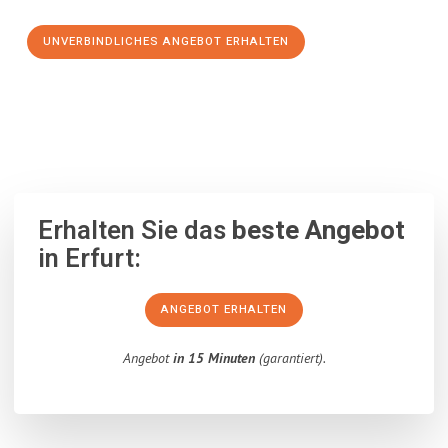
UNVERBINDLICHES ANGEBOT ERHALTEN
100% unverbindlich
– Garantiert eine Antwort
innerhalb von 15
Minuten
.
Erhalten Sie das
beste Angebot
in Erfurt:
ANGEBOT ERHALTEN
Angebot
in 15 Minuten
(garantiert).