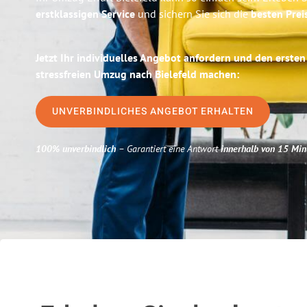
erstklassigen Service
und sichern Sie sich die
besten Preis
Jetzt Ihr individuelles Angebot anfordern und den ersten
stressfreien Umzug nach Bielefeld machen:
UNVERBINDLICHES ANGEBOT ERHALTEN
100% unverbindlich
– Garantiert eine Antwort
innerhalb von 15 Min