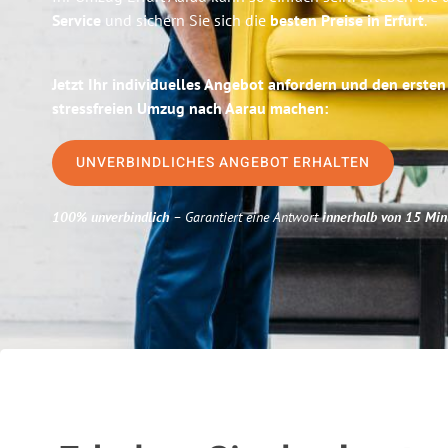
Service
und sichern Sie sich die
besten Preise in Erfurt
.
Jetzt Ihr individuelles Angebot anfordern und den ersten
stressfreien Umzug nach Aarau machen:
UNVERBINDLICHES ANGEBOT ERHALTEN
100% unverbindlich
– Garantiert eine Antwort
innerhalb von 15 Min