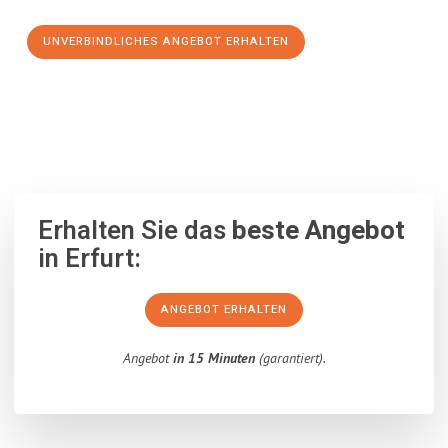
UNVERBINDLICHES ANGEBOT ERHALTEN
100% unverbindlich
– Garantiert eine Antwort
innerhalb von 15
Minuten
.
Erhalten Sie das
beste Angebot
in Erfurt:
ANGEBOT ERHALTEN
Angebot
in 15 Minuten
(garantiert).