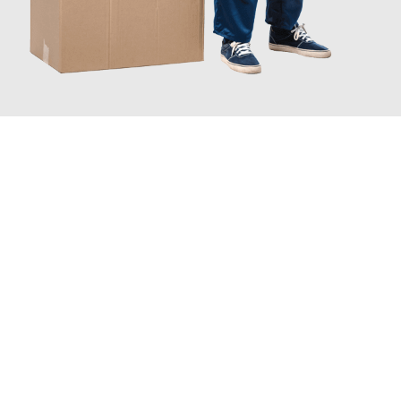
JETZT ANFRAGEN
Erleben Sie mit Umzugsmeister Traugott Erfurt, wie
einfach und
stressfrei Ihr Umzug Erfurt Wetzikon
sein kann. Unser
Expertenteam steht bereit, um Ihnen einen reibungslosen
Übergang in Ihr neues Zuhause zu garantieren.
Jetzt
unverbindliches Angebot
erhalten &