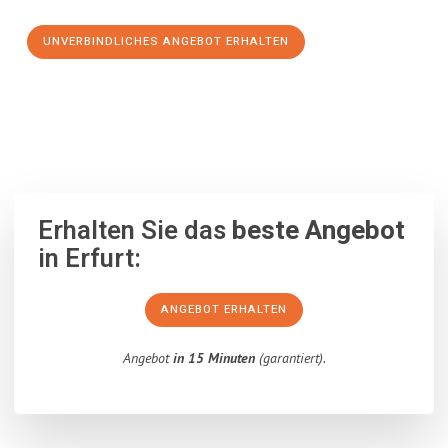
UNVERBINDLICHES ANGEBOT ERHALTEN
100% unverbindlich
– Garantiert eine Antwort
innerhalb von 15
Minuten
.
Erhalten Sie das
beste Angebot
in Erfurt:
ANGEBOT ERHALTEN
Angebot
in 15 Minuten
(garantiert).