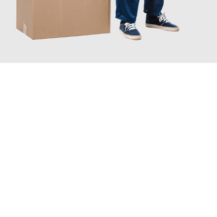
JETZT ANFRAGEN
Erleben Sie mit Umzugsmeister Traugott Erfurt, wie
einfach und
stressfrei Ihr Umzug Erfurt Dübendorf
sein kann. Unser
Expertenteam steht bereit, um Ihnen einen reibungslosen
Übergang in Ihr neues Zuhause zu garantieren.
Jetzt
unverbindliches Angebot
erhalten &