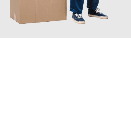
JETZT ANFRAGEN
Erleben Sie mit Umzugsmeister Traugott Erfurt, wie
einfach und
stressfrei Ihr Umzug Erfurt Lausanne
sein kann. Unser
Expertenteam steht bereit, um Ihnen einen reibungslosen
Übergang in Ihr neues Zuhause zu garantieren.
Jetzt
unverbindliches Angebot
erhalten &