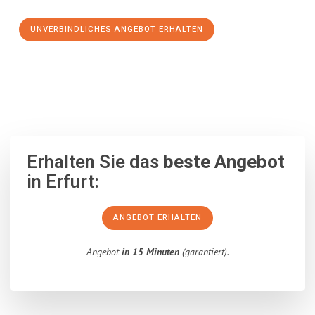
UNVERBINDLICHES ANGEBOT ERHALTEN
100% unverbindlich
– Garantiert eine Antwort
innerhalb von 15
Minuten
.
Erhalten Sie das
beste Angebot
in Erfurt:
ANGEBOT ERHALTEN
Angebot
in 15 Minuten
(garantiert).