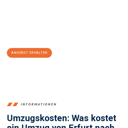
stressfrei Ihr Umzug Erfurt Rapperswil-Jona
sein kann. Unser
Expertenteam steht bereit, um Ihnen einen reibungslosen
Übergang in Ihr neues Zuhause zu garantieren.
Jetzt
unverbindliches Angebot
erhalten &
100€ sparen:
ANGEBOT ERHALTEN
+4915792653355
INFORMATIONEN
Umzugskosten: Was kostet