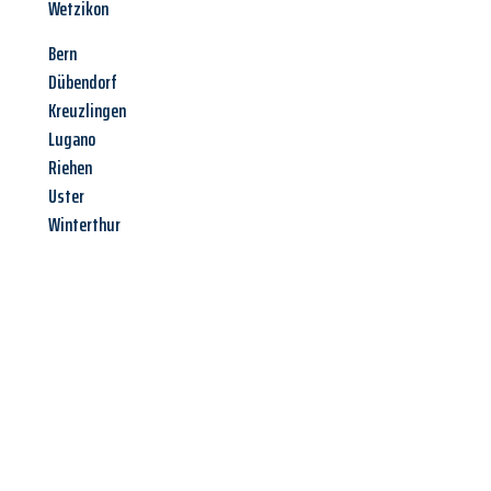
Wetzikon
Bern
Dübendorf
Kreuzlingen
Lugano
Riehen
Uster
Winterthur
Jetzt anfragen &
Angebot
mit Best-Preis
erhalten!