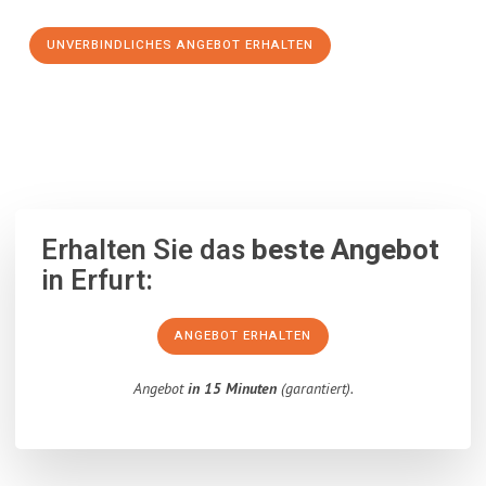
UNVERBINDLICHES ANGEBOT ERHALTEN
100% unverbindlich
– Garantiert eine Antwort
innerhalb von 15
Minuten
.
Erhalten Sie das
beste Angebot
in Erfurt:
ANGEBOT ERHALTEN
Angebot
in 15 Minuten
(garantiert).