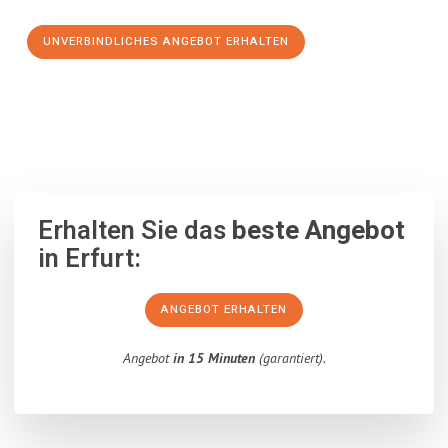
UNVERBINDLICHES ANGEBOT ERHALTEN
100% unverbindlich
– Garantiert eine Antwort
innerhalb von 15
Minuten
.
Erhalten Sie das
beste Angebot
in Erfurt:
ANGEBOT ERHALTEN
Angebot
in 15 Minuten
(garantiert).