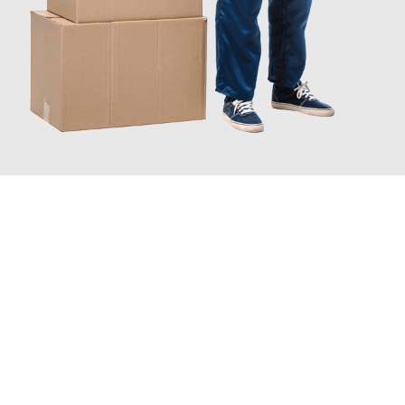
JETZT ANFRAGEN
Erleben Sie mit Umzugsmeister Traugott Erfurt, wie
einfach und
stressfrei Ihr Umzug Erfurt Braunschweig
sein kann. Unser
Expertenteam steht bereit, um Ihnen einen reibungslosen
Übergang in Ihr neues Zuhause zu garantieren.