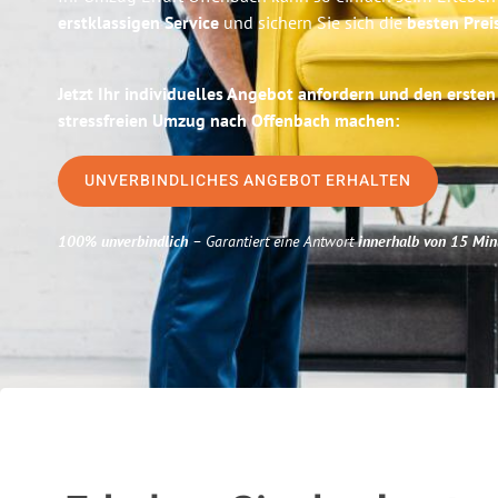
erstklassigen Service
und sichern Sie sich die
besten Preis
Jetzt Ihr individuelles Angebot anfordern und den ersten
stressfreien Umzug nach Offenbach machen:
UNVERBINDLICHES ANGEBOT ERHALTEN
100% unverbindlich
– Garantiert eine Antwort
innerhalb von 15 Min