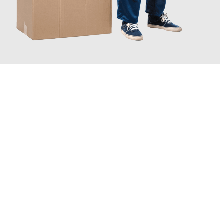
JETZT ANFRAGEN
Erleben Sie mit Umzugsmeister Traugott Erfurt, wie
einfach und
stressfrei Ihr Umzug Erfurt Wiesbaden
sein kann. Unser
Expertenteam steht bereit, um Ihnen einen reibungslosen
Übergang in Ihr neues Zuhause zu garantieren.
Jetzt
unverbindliches Angebot
erhalten &