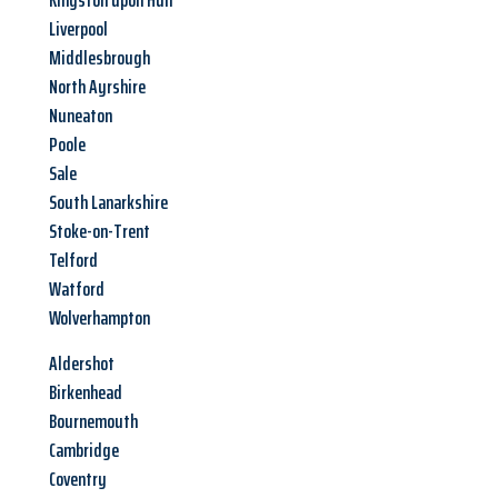
Kingston upon Hull
Liverpool
Middlesbrough
North Ayrshire
Nuneaton
Poole
Sale
South Lanarkshire
Stoke-on-Trent
Telford
Watford
Wolverhampton
Aldershot
Birkenhead
Bournemouth
Cambridge
Coventry