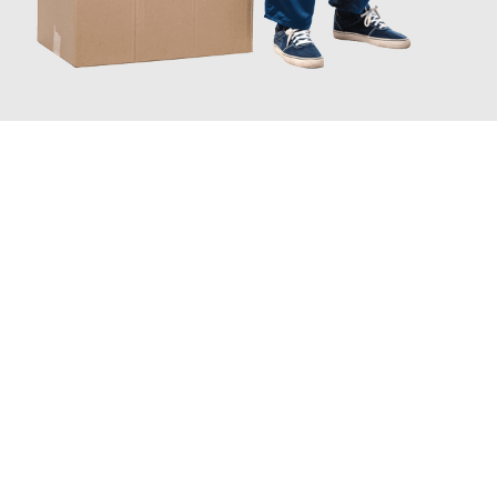
JETZT ANFRAGEN
Erleben Sie mit Umzugsmeister Traugott Erfurt, wie
einfach und
stressfrei Ihr Umzug Erfurt Coventry
sein kann. Unser
Expertenteam steht bereit, um Ihnen einen reibungslosen
Übergang in Ihr neues Zuhause zu garantieren.
Jetzt
unverbindliches Angebot
erhalten &
100€ sparen: