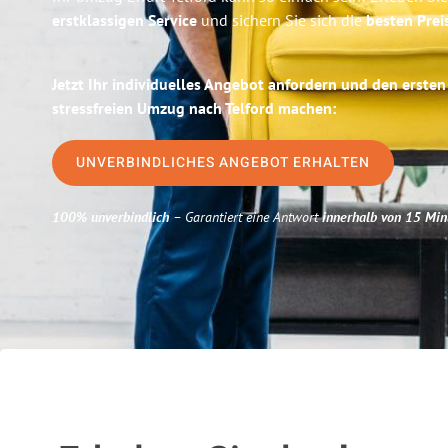
erstklassigen Service
und sichern Sie sich die
besten Preis
Jetzt Ihr individuelles Angebot anfordern und den ersten
stressfreien Umzug nach Telford machen:
UNVERBINDLICHES ANGEBOT ERHALTEN
100% unverbindlich
– Garantiert eine Antwort
innerhalb von 15 Min