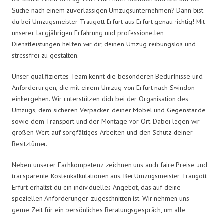
Suche nach einem zuverlässigen Umzugsunternehmen? Dann bist
du bei Umzugsmeister Traugott Erfurt aus Erfurt genau richtig! Mit
unserer langjährigen Erfahrung und professionellen
Dienstleistungen helfen wir dir, deinen Umzug reibungslos und
stressfrei zu gestalten.
Unser qualifiziertes Team kennt die besonderen Bedürfnisse und
Anforderungen, die mit einem Umzug von Erfurt nach Swindon
einhergehen. Wir unterstützen dich bei der Organisation des
Umzugs, dem sicheren Verpacken deiner Möbel und Gegenstände
sowie dem Transport und der Montage vor Ort. Dabei legen wir
großen Wert auf sorgfältiges Arbeiten und den Schutz deiner
Besitztümer.
Neben unserer Fachkompetenz zeichnen uns auch faire Preise und
transparente Kostenkalkulationen aus. Bei Umzugsmeister Traugott
Erfurt erhältst du ein individuelles Angebot, das auf deine
speziellen Anforderungen zugeschnitten ist. Wir nehmen uns
gerne Zeit für ein persönliches Beratungsgespräch, um alle