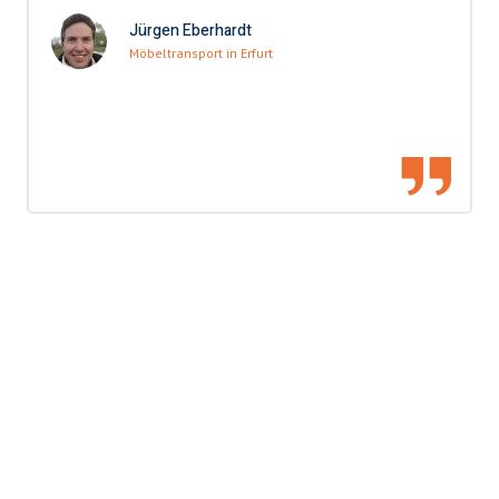
Jürgen Eberhardt
Möbeltransport in Erfurt