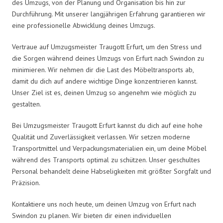
des Umzugs, von der Planung und Organisation bis hin zur
Durchführung. Mit unserer langjährigen Erfahrung garantieren wir
eine professionelle Abwicklung deines Umzugs.
Vertraue auf Umzugsmeister Traugott Erfurt, um den Stress und
die Sorgen während deines Umzugs von Erfurt nach Swindon zu
minimieren. Wir nehmen dir die Last des Möbeltransports ab,
damit du dich auf andere wichtige Dinge konzentrieren kannst.
Unser Ziel ist es, deinen Umzug so angenehm wie möglich zu
gestalten.
Bei Umzugsmeister Traugott Erfurt kannst du dich auf eine hohe
Qualität und Zuverlässigkeit verlassen. Wir setzen moderne
Transportmittel und Verpackungsmaterialien ein, um deine Möbel
während des Transports optimal zu schützen. Unser geschultes
Personal behandelt deine Habseligkeiten mit größter Sorgfalt und
Präzision.
Kontaktiere uns noch heute, um deinen Umzug von Erfurt nach
Swindon zu planen. Wir bieten dir einen individuellen