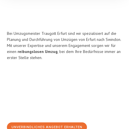
Bei Umzugsmeister Traugott Erfurt sind wir spezialisiert auf die
Planung und Durchführung von Umzügen von Erfurt nach Swindon.
Mit unserer Expertise und unserem Engagement sorgen wir für
einen
reibungslosen Umzug
, bei dem Ihre Bedürfnisse immer an
erster Stelle stehen.
UNVERBINDLICHES ANGEBOT ERHALTEN