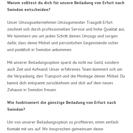
Warum solltest du dich für unsere Beiladung von Erfurt nach
Swindon entscheiden?
Unser Umzugsunternehmen Umzugsmeister Traugott Erfurt
zeichnet sich durch professionellen Service und hohe Qualität aus.
Wir kümmern uns um jeden Schritt deines Umzugs und sorgen
dafür, dass deine Möbel und persönlichen Gegenstände sicher
und pünktlich in Swindon ankommen.
Mit unserer Beiladungsoption sparst du nicht nur Geld, sondern
auch Zeit und Aufwand. Unser erfahrenes Team kümmert sich um
die Verpackung, den Transport und die Montage deiner Möbel. Du
kannst dich entspannt zurücklehnen und dich auf dein neues
Zuhause in Swindon freuen.
Wie funktioniert die günstige Beiladung von Erfurt nach
Swindon?
Um von unserer Beiladungsoption zu profitieren, nimm einfach
Kontakt mit uns auf. Wir besprechen gemeinsam deine