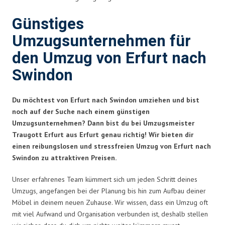
Günstiges
Umzugsunternehmen für
den Umzug von Erfurt nach
Swindon
Du möchtest von Erfurt nach Swindon umziehen und bist
noch auf der Suche nach einem günstigen
Umzugsunternehmen? Dann bist du bei Umzugsmeister
Traugott Erfurt aus Erfurt genau richtig! Wir bieten dir
einen reibungslosen und stressfreien Umzug von Erfurt nach
Swindon zu attraktiven Preisen.
Unser erfahrenes Team kümmert sich um jeden Schritt deines
Umzugs, angefangen bei der Planung bis hin zum Aufbau deiner
Möbel in deinem neuen Zuhause. Wir wissen, dass ein Umzug oft
mit viel Aufwand und Organisation verbunden ist, deshalb stellen