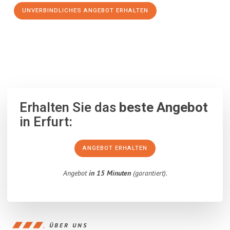
UNVERBINDLICHES ANGEBOT ERHALTEN
100% unverbindlich
– Garantiert eine Antwort
innerhalb von 15
Minuten
.
Erhalten Sie das
beste Angebot
in Erfurt:
ANGEBOT ERHALTEN
Angebot
in 15 Minuten
(garantiert).
ÜBER UNS