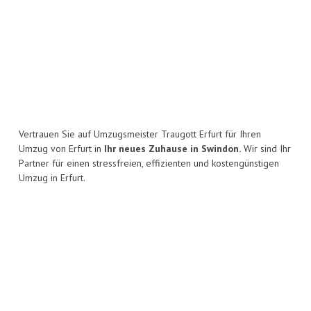
Vertrauen Sie auf Umzugsmeister Traugott Erfurt für Ihren
Umzug von Erfurt in
Ihr neues Zuhause in Swindon.
Wir sind Ihr
Partner für einen stressfreien, effizienten und kostengünstigen
Umzug in Erfurt.