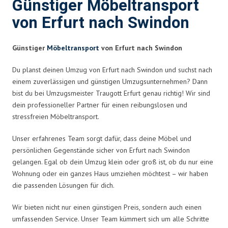
Günstiger Möbeltransport
von Erfurt nach Swindon
Günstiger
Möbeltransport
von Erfurt nach Swindon
Du planst deinen Umzug von Erfurt nach Swindon und suchst nach
einem zuverlässigen und günstigen Umzugsunternehmen? Dann
bist du bei Umzugsmeister Traugott Erfurt genau richtig! Wir sind
dein professioneller Partner für einen reibungslosen und
stressfreien Möbeltransport.
Unser erfahrenes Team sorgt dafür, dass deine Möbel und
persönlichen Gegenstände sicher von Erfurt nach Swindon
gelangen. Egal ob dein Umzug klein oder groß ist, ob du nur eine
Wohnung oder ein ganzes Haus umziehen möchtest – wir haben
die passenden Lösungen für dich.
Wir bieten nicht nur einen günstigen Preis, sondern auch einen
umfassenden Service. Unser Team kümmert sich um alle Schritte