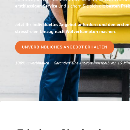
erstklassigen Service
und sichern Sie sich die
besten Preis
Jetzt Ihr individuelles Angebot anfordern und den ersten
stressfreien Umzug nach Wolverhampton machen:
UNVERBINDLICHES ANGEBOT ERHALTEN
100% unverbindlich
– Garantiert eine Antwort
innerhalb von 15 Min