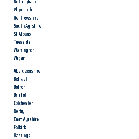
Nottingham
Plymouth
Renfrewshire
South Ayrshire
St Albans
Teesside
Warrington
Wigan
Aberdeenshire
Belfast
Bolton
Bristol
Colchester
Derby
East Ayrshire
Falkirk
Hastings