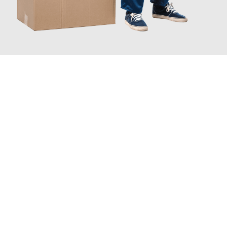
JETZT ANFRAGEN
Erleben Sie mit Umzugsmeister Traugott Erfurt, wie
einfach und
stressfrei Ihr Umzug Erfurt Preston
sein kann. Unser
Expertenteam steht bereit, um Ihnen einen reibungslosen
Übergang in Ihr neues Zuhause zu garantieren.
Jetzt
unverbindliches Angebot
erhalten &
100€ sparen: