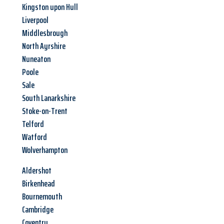
Kingston upon Hull
Liverpool
Middlesbrough
North Ayrshire
Nuneaton
Poole
Sale
South Lanarkshire
Stoke-on-Trent
Telford
Watford
Wolverhampton
Aldershot
Birkenhead
Bournemouth
Cambridge
Coventry